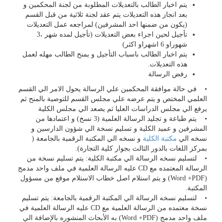
يتم اخبار الطالب بالتعديلات المطلوبة من لجنة المحكمين و
بعد انجاز هذه التعديلات يتم عقد لجنة ثلاثية من قبل القسم
(يكون من ضمنها احد المشرفين) لمراجعه عمل التعديلات
تأجيل لحين اجراء بعض التعديلات (تأجيل لمده شهر ،3
شهوراو 6 اشهراو اكثر)
يتم اخبار الطالب باسباب التأجيل و يمنح الطالب مهله لعمل
هذه التعديلات.
رفض الرسالة
• في حالة موافقة المحكمين علي الرسالة يحول الامر الي القسم
العلمي المختص و يتم عرضه علي مجلس القسم للتوصية بالمنح ثم
يرفع الي مجلس الدراسات العليا ثم يصعد الي مجلس الكلية
• يتم طباعة و تجليد الرسالة العلمية (3 نسخ) و اعتمادها من
المشرفين و عميد الكلية و تسليم نسخة الي شؤون الدارسين و
نسخه الي
مكتبة الكلية
و نسخه الي المكتبة الرقمية بالجامعة (
بمركز اللغات بالدور الثالث بجوار كلية التجارة).
• لتسليم نسخه الرسالة الي مكتبة الكلية: يتم تسليم نسخة من
الرسالة المعتمده مع CD عليه الرسالة العلمية في ملف واحد مدمج
(Word +PDF) و يتم استلام اصل خطاب الاستلام موقع من مسؤول
المكتبة.
• لتسليم نسخه الرسالة الي المكتبة الرقمية بالجامعة: يتم تسليم
نسخة معتمده من الرسالة العلمية مع CD عليه الرسالة العلمية في
ملف واحد مدمج (Word +PDF) به الأبحاث المنشوره بالإضافة الي