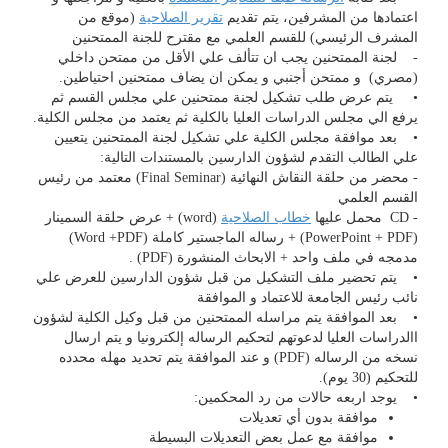
اعتمادها من المشرفين، يتم تقديم
تقرير الصلاحية
(موقع من
المشرف الرئيسي) للقسم العلمي مع مقترح للجنة الممتحنين
- لجنة الممتحنين يجب ان تتألف علي الأقل من ممتحن داخلي
(مصري) و ممتحن أجنبي و يمكن ان يضاف ممتحنين احتياطين.
• يتم عرض طلب تشكيل لجنة ممتحنين علي مجلس القسم ثم
يرفع الي مجلس الدراسات العليا بالكلية ثم يعتمد من مجلس الكلية.
• بعد موافقة مجلس الكلية علي تشكيل لجنة الممتحنين يتعيين
علي الطالب التقدم لشؤون الدارسين بالمستندات التالية:
- محضر من حلقة النقاش النهائية (Final Seminar) معتمد من رئيس
القسم العلمي
- CD محمل عليها
خطاب الصلاحية
(word) + عرض حلقة السمينار
(PowerPoint + PDF) + رساله الماجستير كاملة (Word +PDF)
مدمجه في ملف واحد + الابحاث المنشورة (PDF) .
• يتم تحضير ملف التشكيل من قبل شؤون الدارسين للعرض علي
نائب رئيس الجامعة للاعتماد و الموافقة
• بعد الموافقة يتم مراسله الممتحنين من قبل وكيل الكلية لشؤون
االدراسات العليا لدعوتهم لتحكيم الرساله إلكترونيا و يتم ارسال
نسخه من الرساله (PDF) و عند الموافقة يتم تحديد مهله محدده
للتحكيم (30 يوم).
• يوجد اربعه حالات من رد المحكمين:
موافقة بدون أي تعديلات
موافقة مع عمل بعض التعديلات البسيطة