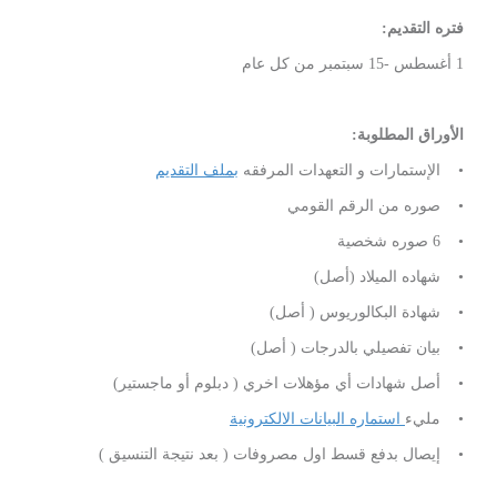
فتره التقديم:
1 أغسطس -15 سبتمبر من كل عام
الأوراق المطلوبة:
• الإستمارات و التعهدات المرفقه
بملف التقديم
• صوره من الرقم القومي
• 6 صوره شخصية
• شهاده الميلاد (أصل)
• شهادة البكالوريوس ( أصل)
• بيان تفصيلي بالدرجات ( أصل)
• أصل شهادات أي مؤهلات اخري ( دبلوم أو ماجستير)
• مليء
استماره البيانات الالكترونية
• إيصال بدفع قسط اول مصروفات ( بعد نتيجة التنسيق )