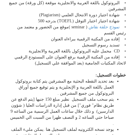
• البروتوكول باللغة العربية والانجليزية موقعة (كل ورقة) من جميع
المشرفين
• شهادة اجتياز دورة الانتحال العلمي (Plagiarism)
• شهادة اجتياز اختبار التوفل (TOEFL) بدرجه 500
•
نموذج حلقة نقاش
( seminar )موقع من الحضور و معتمد من
رئيس القسم
• إفاده من المكتبة الرقمية ببراءاه العنوان
• تسديد رسوم التسجيل
• CD محمل عليه البروتوكول باللغة العربية والانجليزية
• إفاده من المكتبة الرقمية برفع العنوان على المستودع الرقمي
لاتحاد المكتبات الجامعية (بعد الموافقة علي التسجيل)
خطوات التسجيل:
بعد تحديد النقطه البحثية مع المشرفين يتم كتابة بروتوكول
العمل باللغة العربية و الإنجليزية و يتم توقيع جميع أوراق
البروتوكول من جميع المشرفين .
يتم سحب ملف التسجيل نظير مبلغ 150 جنيها [يتم الدفع عن
طريق نظام" فوري"] من قبل إدارة الدراسات العليا ( شؤون
الدارسين) و ذلك خلال ساعات العمل الرسمية من الساعه 9
صباحا حتي الساعه 2 و النصف ظهرا من السبت الي الخميس
.
يوجد نسخه الكترونيه لملف التسجيل هنا .يمكن مليء الملف