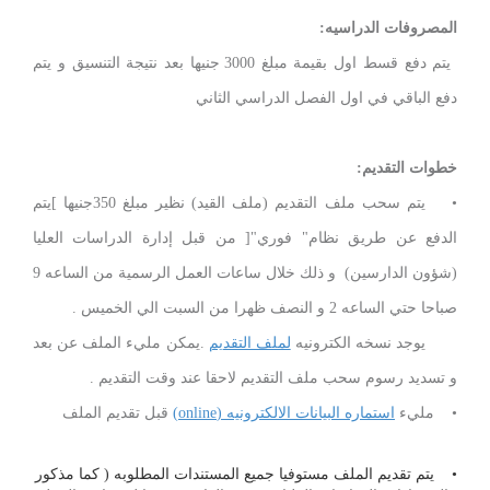
المصروفات الدراسيه:
يتم دفع قسط اول بقيمة مبلغ 3000 جنيها بعد نتيجة التنسيق و يتم
دفع الباقي في اول الفصل الدراسي الثاني
خطوات التقديم:
• يتم سحب ملف التقديم (ملف القيد) نظير مبلغ 350جنيها ]يتم
الدفع عن طريق نظام" فوري"[ من قبل إدارة الدراسات العليا
(شؤون الدارسين) و ذلك خلال ساعات العمل الرسمية من الساعه 9
صباحا حتي الساعه 2 و النصف ظهرا من السبت الي الخميس .
يوجد نسخه الكترونيه
لملف التقديم
.يمكن مليء الملف عن بعد
و تسديد رسوم سحب ملف التقديم لاحقا عند وقت التقديم .
• مليء
استماره البيانات الالكترونيه (online)
قبل تقديم الملف
• يتم تقديم الملف مستوفيا جميع المستندات المطلوبه ( كما مذكور