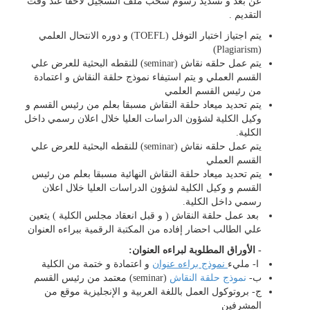
عن بعد و تسديد رسوم سحب ملف التسجيل لاحقا عند وقت
التقديم .
يتم اجتياز اختبار التوفل (TOEFL) و دوره الانتحال العلمي
(Plagiarism)
يتم عمل حلقه نقاش (seminar) للنقطه البحثية للعرض علي
القسم العملي و يتم استيفاء نموذج حلقة النقاش و اعتمادة
من رئيس القسم العلمي
يتم تحديد ميعاد حلقة النقاش مسبقا بعلم من رئيس القسم و
وكيل الكلية لشؤون الدراسات العليا خلال اعلان رسمي داخل
الكلية.
يتم عمل حلقه نقاش (seminar) للنقطه البحثية للعرض علي
القسم العملي
يتم تحديد ميعاد حلقة النقاش النهائية مسبقا بعلم من رئيس
القسم و وكيل الكلية لشؤون الدراسات العليا خلال اعلان
رسمي داخل الكلية.
بعد عمل حلقة النقاش ( و قبل انعقاد مجلس الكلية ) يتعين
علي الطالب احضار إفاده من المكتبة الرقمية ببراءه العنوان
- الأوراق المطلوبة لبراءه العنوان:
ا- مليء
نموذج براءه عنوان
و اعتمادة و ختمة من الكلية
ب-
نموذج حلقة النقاش
(seminar) معتمد من رئيس القسم
ج- بروتوكول العمل باللغة العربية و الإنجليزية موقع من
المشرفين