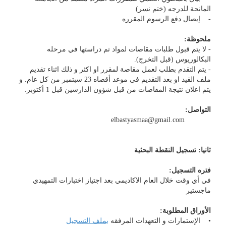
المانحة للدرجه (ختم نسر)
- إيصال دفع الرسوم المقرره
ملحوظة:
- لا يتم قبول طلبات مقاصات لمواد تم دراستها في مرحله
البكالوريوس (قبل التخرج).
- يتم التقدم بطلب لعمل مقاصة لمقرر او اكثر و ذلك اثناء تقديم
ملف القيد او بعد التقديم في موعد أقصاه 23 سبتمبر من كل عام. و
يتم اعلان نتيجة المقاصات من قبل شؤون الدارسين قبل 1 أكتوبر.
التواصل:
elbastyasmaa@gmail.com
ثانيا: تسجيل النقطة البحثية
فتره التسجيل:
في أي وقت خلال العام الاكاديمي بعد اجتياز اختبارات التمهيدي
ماجستير
الأوراق المطلوبة:
• الإستمارات و التعهدات المرفقه
بملف التسجيل