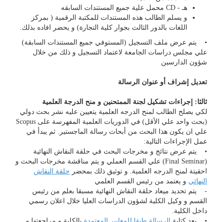
هـ - CD محمل علية جميع المستندات السابقه
و يسلم الطالب هذه المستندات للمكتبة الرقمية ( بمركز
اللغات بالدور الثالث بجوار كلية التجارة) و يحضر افاده بذلك.
• يتم عرض ملف التسجيل (المستوفي جميع المستندات السابقة)
علي مجلس دراسات الجامعة لاعتماد التسجيل و ذلك من خلال
شؤون الدارسين
تعديل إشراف أو عنوان الرسالة
ثالثا: إجراءات تشكيل لجنة الممتحنين و منح الدرجة العلمية
لكي يصلح الطالب لمنح الدرجه العلمية يتعيين عليه نشر بحث دولي
(بحث واحد علي الأقل) في الدوريات العلمية المفهرسة على Scopus
علي ان يكون هذا البحث من أبحاث رسالة الماجستير. ثم يبدأ في
عمل الإجراءات التالية:
• يتم عرض نتائج و مخرجات البحث في حلقة النقاش النهائية
(Final Seminar) علي القسم العملي و يتم مناقشة مخرجات البحث و
احقيتة لمنح الدرجه العلمية. و توثيق ذلك بمحضر
حلقة النقاش
النهائي
و يعتمد من رئيس القسم العلمي
- يتم تحديد ميعاد حلقة النقاش النهائية مسبقا بعلم من رئيس
القسم و وكيل الكلية لشؤون الدراسات العليا خلال اعلان رسمي
داخل الكلية.
• بعد كتابة
الرسالة طبقا للمعايير المعتمدة
بالكلية و مراجعتها و