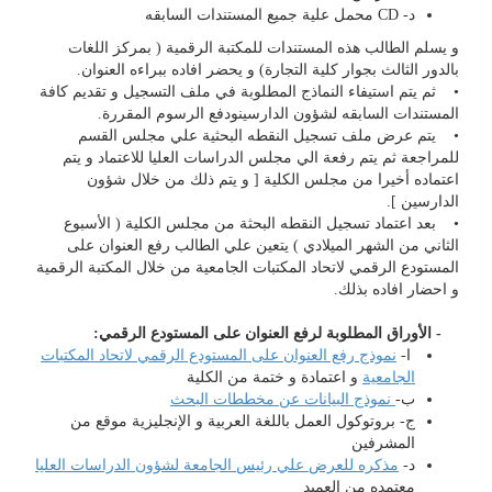
د- CD محمل علية جميع المستندات السابقه
و يسلم الطالب هذه المستندات للمكتبة الرقمية ( بمركز اللغات
بالدور الثالث بجوار كلية التجارة) و يحضر افاده ببراءه العنوان.
• ثم يتم استيفاء النماذج المطلوبة في ملف التسجيل و تقديم كافة
المستندات السابقه لشؤون الدارسينودفع الرسوم المقررة.
• يتم عرض ملف تسجيل النقطه البحثية علي مجلس القسم
للمراجعة ثم يتم رفعة الي مجلس الدراسات العليا للاعتماد و يتم
اعتماده أخيرا من مجلس الكلية [ و يتم ذلك من خلال شؤون
الدارسين ].
• بعد اعتماد تسجيل النقطه البحثة من مجلس الكلية ( الأسبوع
الثاني من الشهر الميلادي ) يتعين علي الطالب رفع العنوان على
المستودع الرقمي لاتحاد المكتبات الجامعية من خلال المكتبة الرقمية
و احضار افاده بذلك.
- الأوراق المطلوبة لرفع العنوان على المستودع الرقمي:
ا-
نموذج رفع العنوان على المستودع الرقمي لاتحاد المكتبات
الجامعية
و اعتمادة و ختمة من الكلية
ب-
نموذج البيانات عن مخططات البحث
ج- بروتوكول العمل باللغة العربية و الإنجليزية موقع من
المشرفين
د-
مذكره للعرض علي رئيس الجامعة لشؤون الدراسات العليا
معتمده من العميد