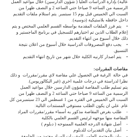
عالية) بإدارة الدراسات العليا ( شؤون الدارسين) خلال مواعيد العمل
الرسمية من الساعه 9 صباحا حتي الساعه 2 و النصف ظهرا من
السبت الي الخميس قبل يوم 15 سبتمبر. يتم استلام ملفات التقديم
داخل حافظه بلاستيكية (دوسيه).
• يتم فرز الملفات المقدمة بواسطه القسم العلمي المختص و يتم
إعلام الطلاب الذين تم اختيارهم للتسجيل في برنامج الماجستير و
ذلك خلال أسبوع من انتهاء التقديم.
• يجب دفع المصروفات الدراسية خلال أسبوع من اعلان نتيجة
التنسيق.
• يتم اصدار كارنيه الكلية خلال شهر من تاريخ انتهاء التقديم
مقاصات المقررات:
في حالة الرغبة في الحصول علي مقاصة لاي مقرر/مقررات و ذلك
نظرا لدراستة في درجات علمية اخري (غير البكالوريوس).
يتم تسليم طلب المقاصة لشؤون الدارسين خلال مواعيد العمل
الرسمية من الساعه 9 صباحا حتي الساعه 2 و النصف ظهرا من
السبت الي الخميس في الفتره من 1 غسطس الي 23 سبتمبرمن كل
عام. علي ان يكون الطلب مستوفي المستندات التالية:
- طلب بغرض المقاصة مذكور به أسماء مقرر/مقررات المراد
المقاصة منها موجهه لرئيس القسم العلمي بالكلية
- أصل شهادة الدرجه العلمية الممنوحه ( دبلوم )
- أصل بيان التقديرات للدبلوم
- بيان بالمحتوي العلمي للمقررات المراد معتمد من الجامعة