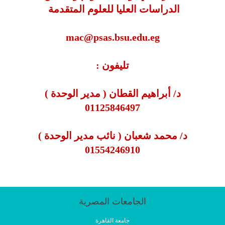
الدراسات العليا للعلوم المتقدمة
mac@psas.bsu.edu.eg
تليفون :
د/ أبراهيم القطان ( مدير الوحدة )
01125846497
د/ محمد شعبان ( نائب مدير الوحدة )
01554246910
الجامعات المصرية
جامعة القاهرة