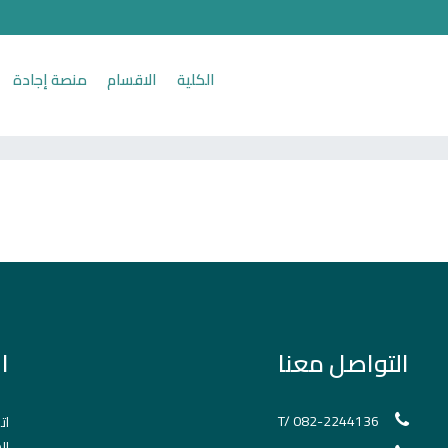
الكلية
الاقسام
منصة إجادة
التواصل معنا
ا
T/ 082-2244136
ات
ال