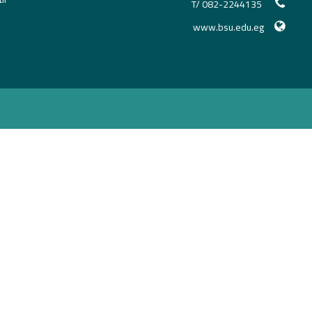
T/ 082-2244135
www.bsu.edu.eg