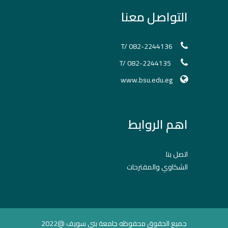
التواصل معنا
T/ 082-2244136
T/ 082-2244135
www.bsu.edu.eg
اهم الروابط
اتصل بنا
الشكاوي والمقترحات
جميع الحقوق محفوظه جامعة بني سويف @2022