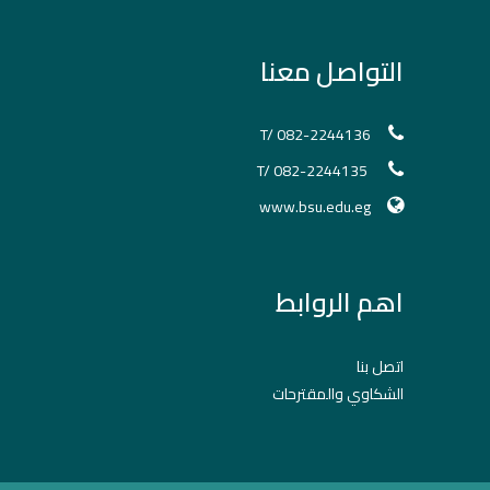
التواصل معنا
T/ 082-2244136
T/ 082-2244135
www.bsu.edu.eg
اهم الروابط
اتصل بنا
الشكاوي والمقترحات