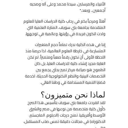
الأنبياء والمرسلين، سيدنا محمد وعلى آله وصحبه
أجمعين.. وبعد،
"
أهلاً ومرحباً بكم في رحاب
كلية الدراسات العليا للعلوم
المتقدمة بجامعة بني سويف
، المنارة العلمية التي
ولدت لتكون فريدة في رؤيتها، وعالمية في توجهها
.
إننا في هذه الكلية ندرك تماماً حجم المتغيرات
المتسارعة في خارطة العلوم العالمية، لذا حرصنا منذ
اللحظة الأولى أن نكون رقماً صعباً ومتميزاً. لم تكن
الغاية مجرد إنشاء كلية للدراسات العليا، بل كان
الطموح هو صياغة
مركز تميز بحثي
يجمع بين
التخصصات البينية والنظم التكنولوجية الحديثة، لخدمة
قضايا التنمية المستدامة في وطننا الغالي
.
لماذا نحن متميزون؟
لقد انفردت جامعة بني سويف بتأسيس هذا الصرح
كأول كلية متخصصة من نوعها في مصر والشرق
الأوسط وأفريقيا، تمنح درجات (الدبلوم، الماجستير،
الدكتوراه) في مجالات دقيقة تمس صلب المستقبل،
وهي
: