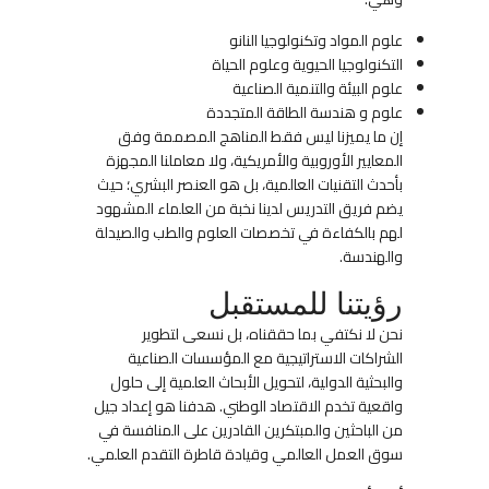
علوم المواد وتكنولوجيا النانو
التكنولوجيا الحيوية وعلوم الحياة
علوم البيئة والتنمية الصناعية
علوم و هندسة الطاقة المتجددة
إن ما يميزنا ليس فقط المناهج المصممة وفق
المعايير الأوروبية والأمريكية، ولا معاملنا المجهزة
بأحدث التقنيات العالمية، بل هو
العنصر البشري
؛ حيث
يضم فريق التدريس لدينا نخبة من العلماء المشهود
لهم بالكفاءة في تخصصات العلوم والطب والصيدلة
والهندسة
.
رؤيتنا للمستقبل
نحن لا نكتفي بما حققناه، بل نسعى لتطوير
الشراكات الاستراتيجية مع المؤسسات الصناعية
والبحثية الدولية، لتحويل الأبحاث العلمية إلى حلول
واقعية تخدم الاقتصاد الوطني. هدفنا هو إعداد جيل
من الباحثين والمبتكرين القادرين على المنافسة في
سوق العمل العالمي وقيادة قاطرة التقدم العلمي
.