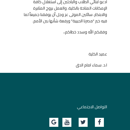
أدعو أبنائي الطلاب والباحثين إلى استغلال كافة
الإمكانات المتاحة بالكلية، والعمل بروح المثابرة
والابتكار. سائلين المولى عز وجل أن يوفقنا جميعاً لما
فيه خير "مصرنا الحبيبة" ورفعة شأنها بين الأمم
.
وفقكم الله وسدد خطاكم،،
عميد الكلية
ا.د. سماء امام الدق
التواصل الاجتماعي