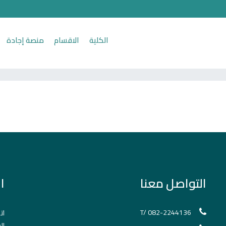
الكلية
الاقسام
منصة إجادة
التواصل معنا
ا
T/ 082-2244136
ات
ال