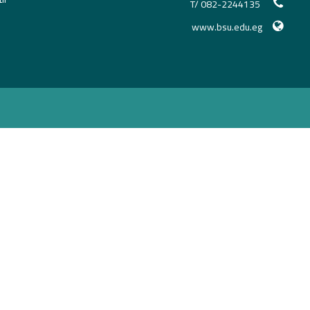
T/ 082-2244135
www.bsu.edu.eg